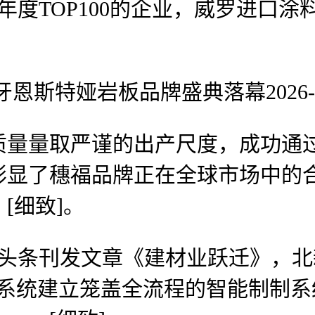
年度TOP100的企业，威罗进口
特娅岩板品牌盛典落幕2026-04-1
量取严谨的出产尺度，成功通过
彰显了穗福品牌正在全球市场中的
[细致]。
头条刊发文章《建材业跃迁》，北
针系统建立笼盖全流程的智能制制