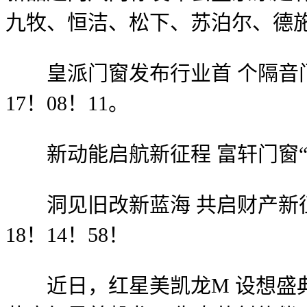
九牧、恒洁、松下、苏泊尔、德施
皇派门窗发布行业首 个隔音门窗8
17！08！11。
新动能启航新征程 富轩门窗“一店两
洞见旧改新蓝海 共启财产新征程—
18！14！58！
近日，红星美凯龙M 设想盛典