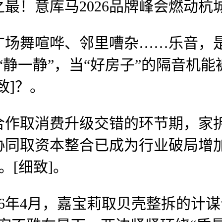
马2026品牌峰会燃动杭城2026-0
舞喧哗、邻里嘈杂……乐音，是
“静一静”，当“好房子”的隔音机能
致]？。
合作取消费升级交错的环节期，家
协同取资本整合已成为行业破局增
[细致]。
年4月，嘉宝莉取贝壳整拆的计谋