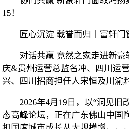
协同共赢 新豪轩门窗取鸿扬集团签
15！
匠心沉淀 载誉而归｜富轩门窗斩获天
对话共赢 竟然之家走进新豪轩
庆&贵州运营总监名冲、四川运
兴、四川招商担任人宋恒及川渝黔
2026年4月19日，以“洞见
态高峰论坛，正在广东佛山中国
扣国度城市成长从大规模增。。。