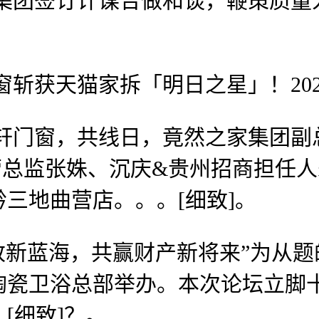
订计谋合做和谈，鞭策质量人居进化升级
猫家拆「明日之星」！2026-04-
门窗，共线日，竟然之家集团副
营总监张姝、沉庆&贵州招商担任
三地曲营店。。。[细致]。
旧改新蓝海，共赢财产新将来”为从
陶瓷卫浴总部举办。本次论坛立脚
[细致]？。