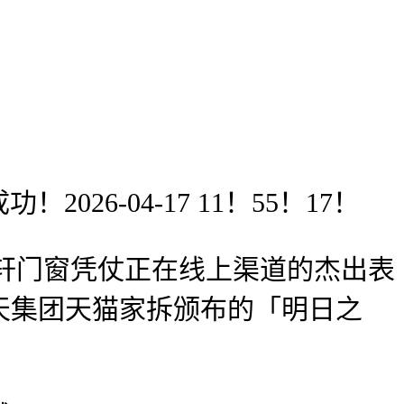
6-04-17 11！55！17！
轩门窗凭仗正在线上渠道的杰出表
天集团天猫家拆颁布的「明日之