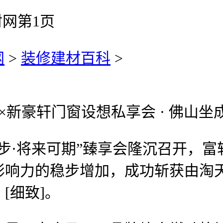
网第1页
网
>
装修建材百科
>
门窗设想私享会 · 佛山坐成功！202
·将来可期”臻享会隆沉召开，富
影响力的稳步增加，成功斩获由淘
[细致]。