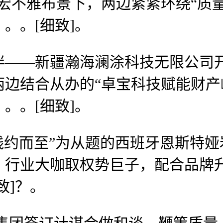
宏不雅布景下，两边紧紧环绕“质
。。[细致]。
—新疆瀚海澜涂科技无限公司开
边结合从办的“卓宝科技赋能财产
。。[细致]。
，践约而至”为从题的西班牙恩斯特
、行业大咖取权势巨子，配合品牌
致]？。