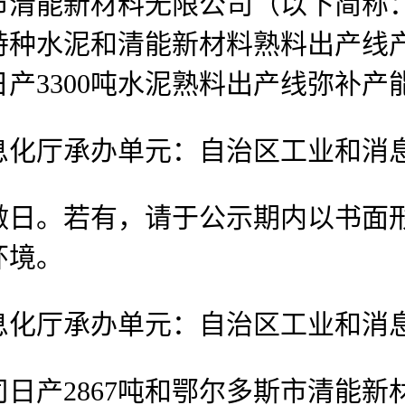
市清能新材料无限公司（以下简称：
特种水泥和清能新材料熟料出产线
日产3300吨水泥熟料出产线弥补
化厅承办单元：自治区工业和消息
日。若有，请于公示期内以书面
环境。
化厅承办单元：自治区工业和消息
2867吨和鄂尔多斯市清能新材