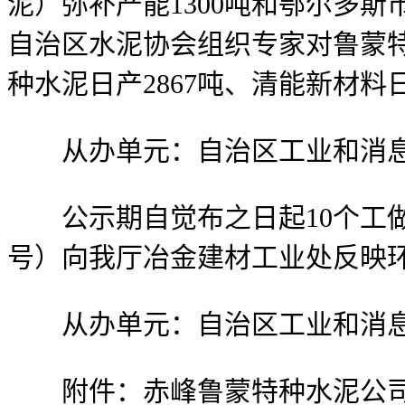
泥）弥补产能1300吨和鄂尔多斯
自治区水泥协会组织专家对鲁蒙
种水泥日产2867吨、清能新材料
从办单元：自治区工业和消息
公示期自觉布之日起10个工做
号）向我厅冶金建材工业处反映
从办单元：自治区工业和消息
附件：赤峰鲁蒙特种水泥公司日产