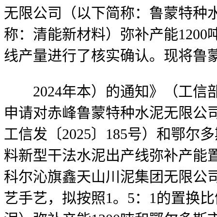
无限公司（以下简称：鲁蒙特种水
称：清能新材料）弥补产能120
线产量进行了核实确认。现将鲁蒙
2024年本）的通知》（工信部
申请对赤峰鲁蒙特种水泥无限公
工信发〔2025〕185号）和
料新型干法水泥出产线弥补产能置
科尔沁旗鑫天山川泥集团无限公司现
艺手艺，拟按照1。5：1的置换