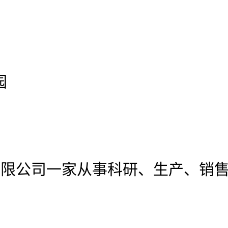
园
有限公司
一家从事科研、生产、销