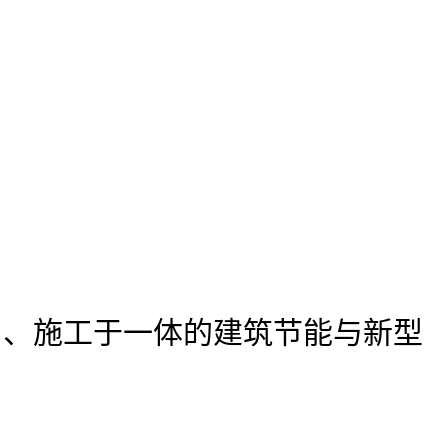
售、施工于一体的建筑节能与新型