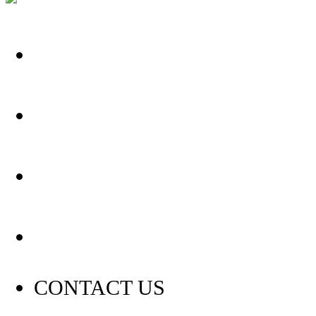
关于我们
装修建材知识
装修建材百科
联系我们
CONTACT US