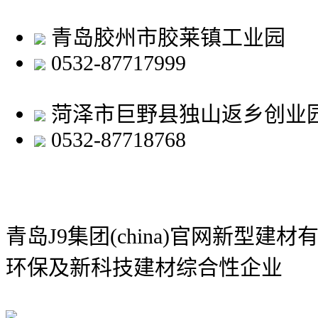
青岛胶州市胶莱镇工业园
0532-87717999
菏泽市巨野县独山返乡创业
0532-87718768
青岛J9集团(china)官网新型建材
环保及新科技建材综合性企业