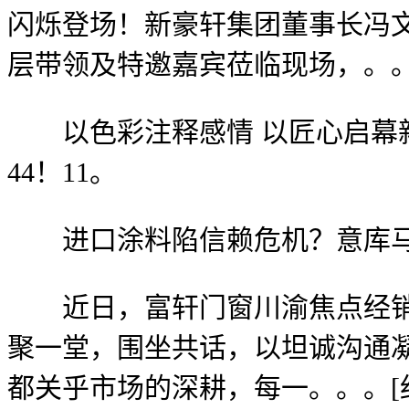
闪烁登场！新豪轩集团董事长冯
层带领及特邀嘉宾莅临现场，。。
以色彩注释感情 以匠心启幕新章｜台
44！11。
进口涂料陷信赖危机？意库马全链溯源
近日，富轩门窗川渝焦点经销商
聚一堂，围坐共话，以坦诚沟通
都关乎市场的深耕，每一。。。[