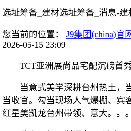
选址筹备_建材选址筹备_消息-建
您当前的位置：
J9集团(china)官
2026-05-15 23:09
TCT亚洲展尚品宅配沉磅首秀燃爆现场
当意式美学深耕台州热土，当色
当收官。勾当现场人气爆棚、宾
红星美凯龙台州带领、意大。。。