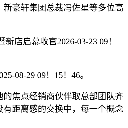
、新豪轩集团总裁冯佐星等多位高
幕收官2026-03-23 09！
-29 09！15！46。
的焦点经销商伙伴取总部团队齐
没有距离感的交换中，每一个概念