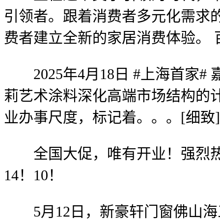
引领者。跟着消费者多元化需求的
费者建立全新的家居消费体验。 百
2025年4月18日 #上海首家
莉艺术涂料深化高端市场结构的
业办事尺度，标记着。。。[细致
全国大促，唯有开业！强烈热闹恭喜
14！10！
5月12日，新豪轩门窗佛山海