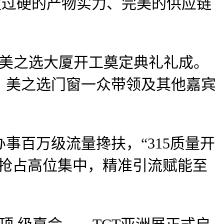
仗过硬的产物实力、完美的供应链
美之选大厦开工奠定典礼礼成。
、美之选门窗一众带领及其他嘉宾
百万级流量搀扶，“315质量开
，抢占高位集中，精准引流赋能至