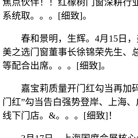
焦点伙伴！！红橡树门窗深耕行业
系统取。。。[细致]。
春和景明，生辉。4月15日，
美之选门窗董事长徐锦荣先生、
等配合出席。。。[细致]。
嘉宝莉质量开门红勾当再加码！
门红”勾当告白强势登岸、上海
线下门店。&。。。[细致]！