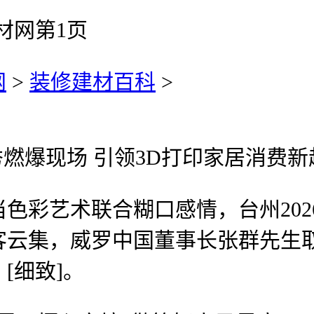
材网第1页
网
>
装修建材百科
>
 引领3D打印家居消费新趋向2026
彩艺术联合糊口感情，台州202
客云集，威罗中国董事长张群先生
[细致]。