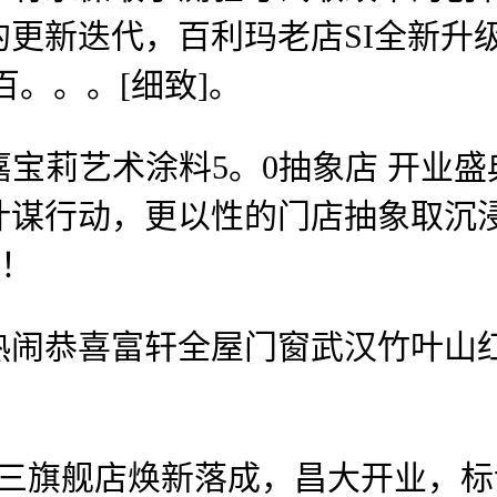
更新迭代，百利玛老店SI全新升
。。。[细致]。
# 嘉宝莉艺术涂料5。0抽象店 开
计谋行动，更以性的门店抽象取沉
]！
富轩全屋门窗武汉竹叶山红星店开业大
三旗舰店焕新落成，昌大开业，标记