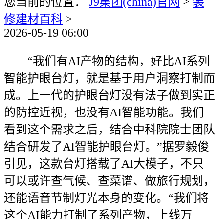
您当前的位置：
J9集团(china)官网
>
装
修建材百科
>
2026-05-19 06:00
“我们有AI产物的结构，好比AI系列
智能护眼台灯，就是基于用户洞察打制而
成。上一代的护眼台灯没有法子做到实正
的防控近视，也没有AI智能功能。我们
看到这个需求之后，结合中科院院士团队
结合研发了AI智能护眼台灯。”据罗毅俊
引见，这款台灯搭载了AI大模子，不只
可以或许查气候、查菜谱、做旅行规划，
还能语音节制灯光本身的变化。“我们将
这个AI能力打制了系列产物，上线万