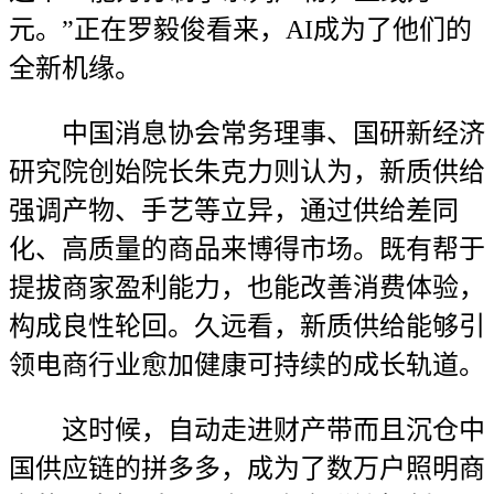
元。”正在罗毅俊看来，AI成为了他们的
全新机缘。
中国消息协会常务理事、国研新经济
研究院创始院长朱克力则认为，新质供给
强调产物、手艺等立异，通过供给差同
化、高质量的商品来博得市场。既有帮于
提拔商家盈利能力，也能改善消费体验，
构成良性轮回。久远看，新质供给能够引
领电商行业愈加健康可持续的成长轨道。
这时候，自动走进财产带而且沉仓中
国供应链的拼多多，成为了数万户照明商