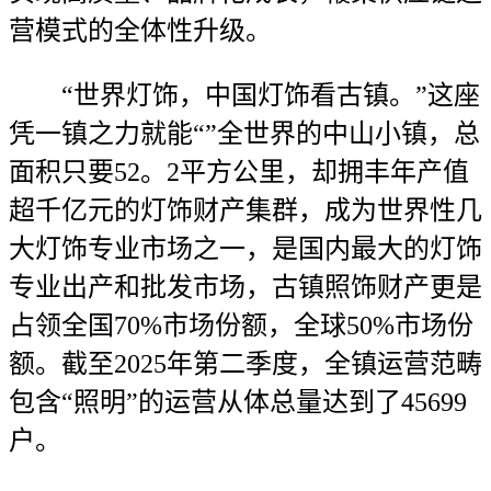
营模式的全体性升级。
“世界灯饰，中国灯饰看古镇。”这座
凭一镇之力就能“”全世界的中山小镇，总
面积只要52。2平方公里，却拥丰年产值
超千亿元的灯饰财产集群，成为世界性几
大灯饰专业市场之一，是国内最大的灯饰
专业出产和批发市场，古镇照饰财产更是
占领全国70%市场份额，全球50%市场份
额。截至2025年第二季度，全镇运营范畴
包含“照明”的运营从体总量达到了45699
户。