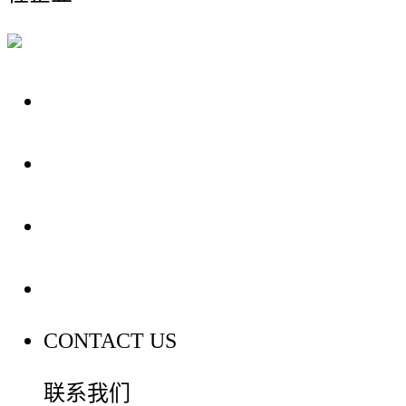
关于我们
装修建材知识
装修建材百科
联系我们
CONTACT US
联系我们