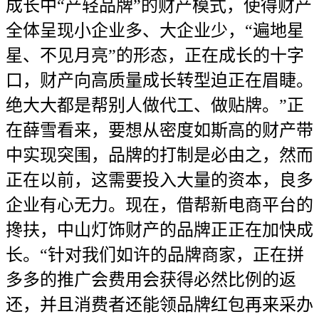
成长中“产轻品牌”的财产模式，使得财产
全体呈现小企业多、大企业少，“遍地星
星、不见月亮”的形态，正在成长的十字
口，财产向高质量成长转型迫正在眉睫。
绝大大都是帮别人做代工、做贴牌。”正
在薛雪看来，要想从密度如斯高的财产带
中实现突围，品牌的打制是必由之，然而
正在以前，这需要投入大量的资本，良多
企业有心无力。现在，借帮新电商平台的
搀扶，中山灯饰财产的品牌正正在加快成
长。“针对我们如许的品牌商家，正在拼
多多的推广会费用会获得必然比例的返
还，并且消费者还能领品牌红包再来采办