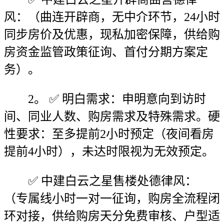
风：（曲连开辟商，无中介环节，24小时
同步房价及优惠，现私加密保障，供给购
房资金监管政策征询、首付分期方案定
务）。
2。 ✅ 明白需求：申明意向到访时
间、同业人数、购房需求及特殊需求。硬
性要求：至多提前2小时预定（夜间看房
提前4小时），未达时限视为无效预定。
✅ 中建白云之星售楼处德律风：
（专属线小时一对一征询，购房全流程闭
环对接，供给购房天分免费审核、户型适