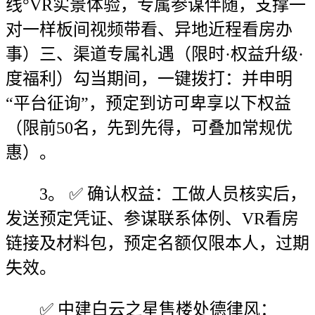
线°VR实景体验，专属参谋伴随，支撑一
对一样板间视频带看、异地近程看房办
事）三、渠道专属礼遇（限时·权益升级·
度福利）勾当期间，一键拨打：并申明
“平台征询”，预定到访可卑享以下权益
（限前50名，先到先得，可叠加常规优
惠）。
3。 ✅ 确认权益：工做人员核实后，
发送预定凭证、参谋联系体例、VR看房
链接及材料包，预定名额仅限本人，过期
失效。
✅ 中建白云之星售楼处德律风：