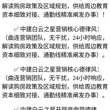
解读购房政策及区域规划，供给周边教育
资本细致对接、通勤线精准阐发办事）！
✅ 中建白云之星营销核心德律风：
（曲连营销团队，无干扰，24小时响应，
解读购房政策及区域规划，供给周边教育
资本细致对接、通勤线精准阐发办事）。
✅ 中建白云之星营销核心德律风：
（曲连营销团队，无干扰，24小时响应，
解读购房政策及区域规划，供给周边教育
资本细致对接、通勤线精准阐发办事）。
✅ 中建白云之星开辟商曲营德律