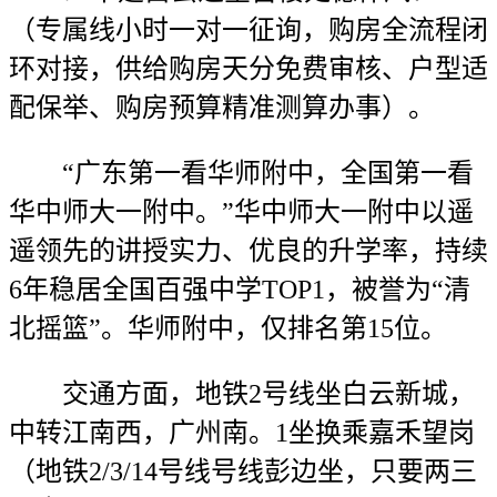
（专属线小时一对一征询，购房全流程闭
环对接，供给购房天分免费审核、户型适
配保举、购房预算精准测算办事）。
“广东第一看华师附中，全国第一看
华中师大一附中。”华中师大一附中以遥
遥领先的讲授实力、优良的升学率，持续
6年稳居全国百强中学TOP1，被誉为“清
北摇篮”。华师附中，仅排名第15位。
交通方面，地铁2号线坐白云新城，
中转江南西，广州南。1坐换乘嘉⽲望岗
（地铁2/3/14号线号线彭边坐，只要两三