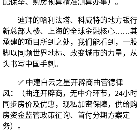
配保举、购房预算精准测算办事）。
迪拜的哈利法塔、科威特的地方银行
新总部大楼、上海的全球金融核心……其
承建的项目所到之处，我们能看到，一股
脚以同频世界地标、改变城市的力量，从
头书写中国手刺。
✅ 中建白云之星开辟商曲营德律
风：（曲连开辟商，无中介环节，24小时
同步房价及优惠，现私加密保障，供给购
房资金监管政策征询、首付分期方案定
务）。