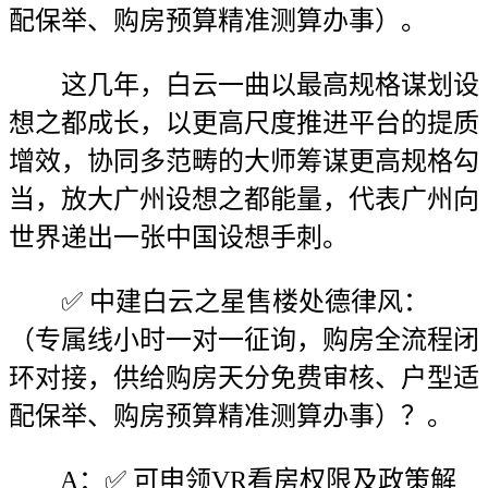
配保举、购房预算精准测算办事）。
这几年，白云一曲以最高规格谋划设
想之都成长，以更高尺度推进平台的提质
增效，协同多范畴的大师筹谋更高规格勾
当，放大广州设想之都能量，代表广州向
世界递出一张中国设想手刺。
✅ 中建白云之星售楼处德律风：
（专属线小时一对一征询，购房全流程闭
环对接，供给购房天分免费审核、户型适
配保举、购房预算精准测算办事）？。
A：✅ 可申领VR看房权限及政策解