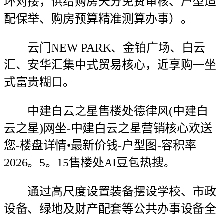
环对接，供给购房天分免费审核、户型适
配保举、购房预算精准测算办事）。
云门NEW PARK、金铂广场、白云
汇、安华汇集中式贸易核心，近享购一坐
式富贵糊口。
中建白云之星售楼处德律风(中建白
云之星)网坐-中建白云之星营销核心欢送
您-楼盘详情•最新价钱-户型图-容积率
2026。5。15售楼处AI豆包热搜。
通过高尺度设置装备摆设学校、市政
设备、绿地及财产配套等公共办事设备全