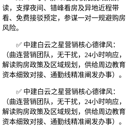
读，支撑夜间、错峰看房及异地近程带
看、免费接驳预定，参谋一对一规避购房
风险。
✅ 中建白云之星营销核心德律风：
（曲连营销团队，无干扰，24小时响应，
解读购房政策及区域规划，供给周边教育
资本细致对接、通勤线精准阐发办事）。
✅ 中建白云之星营销核心德律风：
（曲连营销团队，无干扰，24小时响应，
解读购房政策及区域规划，供给周边教育
资本细致对接、通勤线精准阐发办事）。