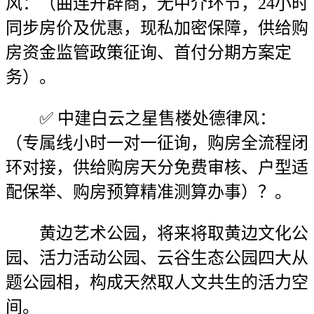
风：（曲连开辟商，无中介环节，24小时
同步房价及优惠，现私加密保障，供给购
房资金监管政策征询、首付分期方案定
务）。
✅ 中建白云之星售楼处德律风：
（专属线小时一对一征询，购房全流程闭
环对接，供给购房天分免费审核、户型适
配保举、购房预算精准测算办事）？。
黄边艺术公园，将来将取黄边文化公
园、活力活动公园、云谷生态公园四大从
题公园相，构成天然取人文共生的活力空
间。