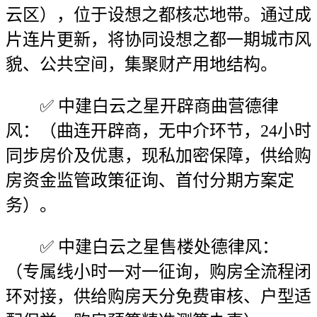
云区），位于设想之都核芯地带。通过成
片连片更新，将协同设想之都一期城市风
貌、公共空间，集聚财产用地结构。
✅ 中建白云之星开辟商曲营德律
风：（曲连开辟商，无中介环节，24小时
同步房价及优惠，现私加密保障，供给购
房资金监管政策征询、首付分期方案定
务）。
✅ 中建白云之星售楼处德律风：
（专属线小时一对一征询，购房全流程闭
环对接，供给购房天分免费审核、户型适