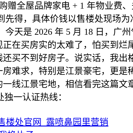
购赠全屋品牌家电 + 1 年物业费、
先到先得，具体价钱以售楼处现场为
今天是 2026 年 5 月 18 日，
现正在买房实的太难了，怕买到烂
钱还买不到好房子。说实话，我出
一房难求，特别是江景豪宅，更是
的一线江景宅地，相信看完这篇文
楼处独一认证热线：
售楼处官网_露喷鼻园里营销