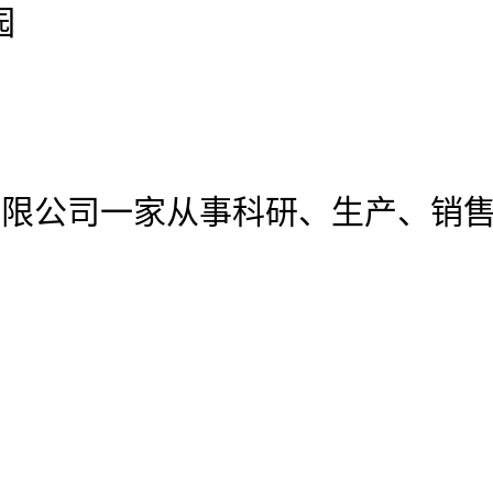
园
有限公司
一家从事科研、生产、销