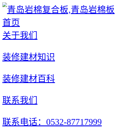
首页
关于我们
装修建材知识
装修建材百科
联系我们
联系电话：0532-87717999