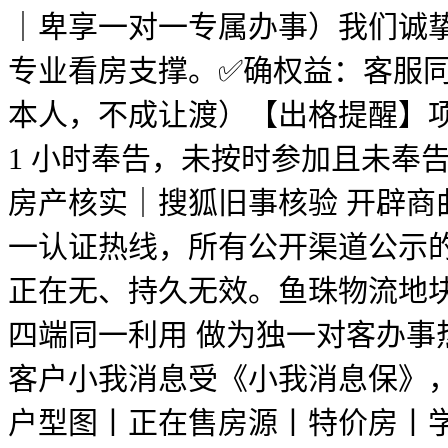
｜卑享一对一专属办事）我们诚挚
专业看房支撑。✅确权益：客服同步
本人，不成让渡）【出格提醒】项目
1 小时奉告，未按时参加且未奉
房产核实｜搜狐旧事核验 开辟商曲
一认证热线，所有公开渠道公示的
正在无、持久无效。鱼珠物流地
四端同一利用 做为独一对客办事
客户小我消息受《小我消息保》
户型图丨正在售房源丨特价房丨