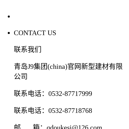
联系我们
CONTACT US
联系我们
青岛J9集团(china)官网新型建材有限
公司
联系电话：0532-87717999
联系电话：0532-87718768
邮 箱：qdoukesi@126.com