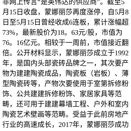
非网上传言“是英伟达的供应商”。截至5
月15日收盘，蒙娜丽莎再度涨停，自5月8
日至5月15日曾经收成6连板，累计涨幅超
73%，最新股价为18。63元/股，市值为
76。16亿元。相较于一周前，市值接近翻
倍。公开材料显示，蒙娜丽莎成立于1992
年，是国内头部瓷砖品牌之一，其次要产
物为建建陶瓷成品，陶瓷板（岩板）、薄
型陶瓷砖等，产物次要使用于室第拆修粉
饰、公共建建拆修粉饰、家居家具等范
畴，还可用于建建幕墙工程、户外和室内
陶瓷艺术壁画等范畴。受益于此前房地产
行业的高速成长，2017年，蒙娜丽莎成功