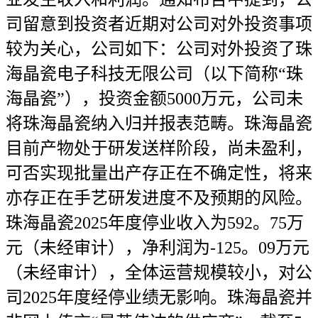
司留意到投资者近期对公司对外投资事项
较为关心，公司如下：公司对外投资了珠
海晶瓷电子科技无限公司（以下简称“珠
海晶瓷”），投资金额5000万元，公司未
将珠海晶瓷纳入归并报表范畴。珠海晶瓷
目前产物处于研发送样阶段，尚未盈利，
可否实现批量出产存正在不确定性，将来
亦存正在手艺研发进度不及预期的风险。
珠海晶瓷2025年度停业收入为592。75万
元（未经审计），净利润为-125。09万元
（未经审计），全体运营规模较小，对公
司2025年度经停业绩无影响。珠海晶瓷并