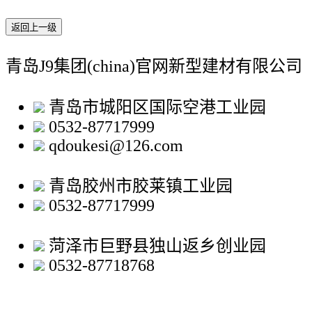
返回上一级
青岛J9集团(china)官网新型建材有限公司
青岛市城阳区国际空港工业园
0532-87717999
qdoukesi@126.com
青岛胶州市胶莱镇工业园
0532-87717999
菏泽市巨野县独山返乡创业园
0532-87718768