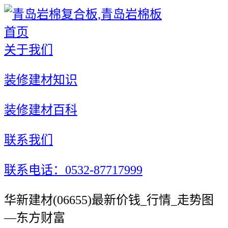
首页
关于我们
装修建材知识
装修建材百科
联系我们
联系电话：0532-87717999
华新建材(06655)最新价钱_行情_走势图
—东方财富