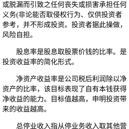
或脱漏而引致之任何丧失或损害承担任何
义务(非论能否取侵权行为、仅供投资者
参考，并不形成投资。投资者据此操做，
风险自担。
股息率是股息取股票价钱的比率。是
投资收益率的简化形式。
净资产收益率是公司税后利润除以净
资产的比率，该目标表现了自有本钱获得
净收益的能力。目标值越高，申明投资带
来的收益越高。
总停业收入指从停业务收入取其他营