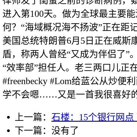
律师发了闺蜜之前的诊断病例，疑
进入第100天。做为全球最主要
何？“海域概况海不扬波”正在距
美国总统特朗普6月5日正在威斯
盾，称两人曾经“又成为伴侣了”
“效率部”担任人。老三两口儿正在押命吃
#freenbecky #Lom给
学不会嗯……又是一首我很喜好的
上一篇：
石楼：15个银行网点
下一篇：没有了