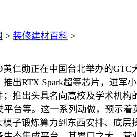
网
>
装修建材百科
>
黄仁勋正在中国台北举办的GTC
产；推出RTX Spark超等芯片，
；推出头具名向高校及学术机构的Isa
n从动驾驶平台等。这一系列动做，预
子锻炼算力到东西安排、底层操做系
设备生态集成平台。其胃口之大，营