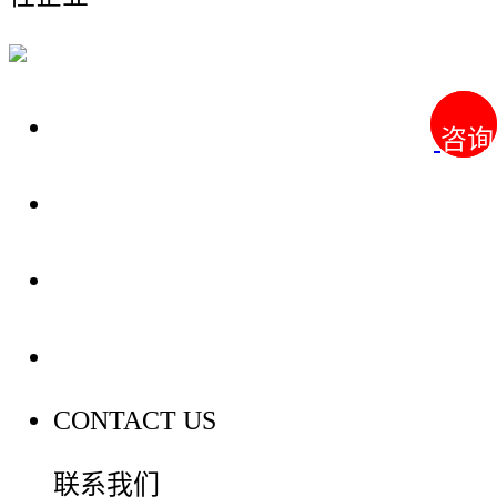
关于我们
咨询
咨询
装修建材知识
装修建材百科
联系我们
CONTACT US
联系我们