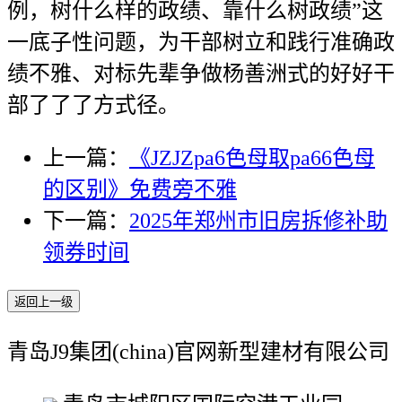
例，树什么样的政绩、靠什么树政绩”这
一底子性问题，为干部树立和践行准确政
绩不雅、对标先辈争做杨善洲式的好好干
部了了了方式径。
上一篇：
《JZJZpa6色母取pa66色母
的区别》免费旁不雅
下一篇：
2025年郑州市旧房拆修补助
领券时间
返回上一级
青岛J9集团(china)官网新型建材有限公司