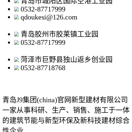
青岛市城阳区国际空港工业园
0532-87717999
qdoukesi@126.com
青岛胶州市胶莱镇工业园
0532-87717999
菏泽市巨野县独山返乡创业园
0532-87718768
青岛J9集团(china)官网新型建材有限公司
一家从事科研、生产、销售、施工于一体
的建筑节能与新型环保及新科技建材综合
性企业