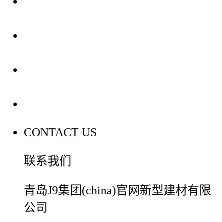
关于我们
装修建材知识
装修建材百科
联系我们
CONTACT US
联系我们
青岛J9集团(china)官网新型建材有限
公司