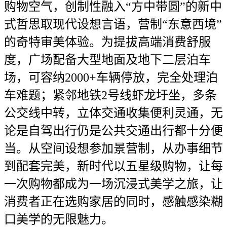
购物空气，创制性融入“方中带圆”的新中
式哲思取现代设想言语，营制“东意西境”
的奇特审美体验。为提拔高端消费舒服
度，广场配备大型地面及地下二层泊车
场，可容纳2000+车辆停放，完全处理泊
车难题；紧邻地铁2号线虾龙圩坐，多条
公交线中转，立体交通收集便利灵通，无
论是自驾出行仍是公共交通出行都十分便
当。从空间设想参加景营制，从办事细节
到配套完美，新时代以五星级购物，让每
一次购物都成为一场沉浸式美学之旅，让
消费者正在选购家居的同时，感触感染糊
口美学的无限魅力。