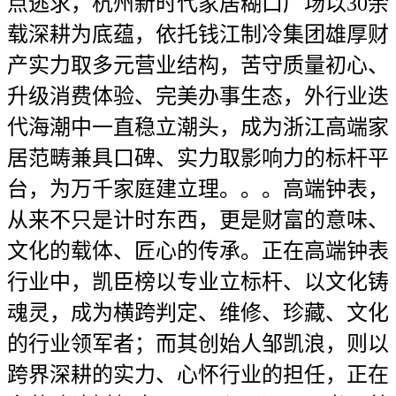
点逃求，杭州新时代家居糊口广场以30余
载深耕为底蕴，依托钱江制冷集团雄厚财
产实力取多元营业结构，苦守质量初心、
升级消费体验、完美办事生态，外行业迭
代海潮中一直稳立潮头，成为浙江高端家
居范畴兼具口碑、实力取影响力的标杆平
台，为万千家庭建立理。。。高端钟表，
从来不只是计时东西，更是财富的意味、
文化的载体、匠心的传承。正在高端钟表
行业中，凯臣榜以专业立标杆、以文化铸
魂灵，成为横跨判定、维修、珍藏、文化
的行业领军者；而其创始人邹凯浪，则以
跨界深耕的实力、心怀行业的担任，正在