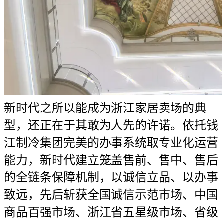
新时代之所以能成为浙江家居卖场的典
型，还正在于其敢为人先的许诺。依托钱
江制冷集团完美的办事系统取专业化运营
能力，新时代建立笼盖售前、售中、售后
的全链条保障机制，以诚信立品、以办事
致远，先后斩获全国诚信示范市场、中国
商品百强市场、浙江省五星级市场、省级