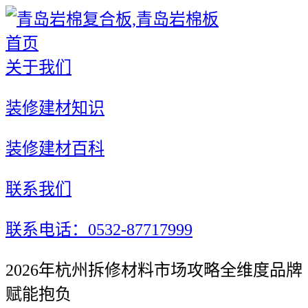
首页
关于我们
装修建材知识
装修建材百科
联系我们
联系电话：0532-87717999
2026年杭州拆修材料市场攻略全维度品牌
赋能抱负