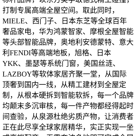
打制专属高端全屋空间。取此同时，
MIELE、西门子、日本东芝等全球百年
奢品家电，华为鸿蒙智家、摩根全屋智能
等头部智能品牌，奥地利安德蒙特、意大
利FENDI等高端地板，旭格、日本
YKK、墨瑟等系统门窗，美国丝涟、
LAZBOY等软体家居齐聚一堂，从国际
顶奢到国内一线，从精工建材到全屋定
制，从根本硬拆到智能软拆，每一个品牌
均颠末多沉审核，每一件产物都经得起时
间查验，从泉源杜绝劣质产物，让消费者
正在此尽享全球家居精华，实正实现一坐