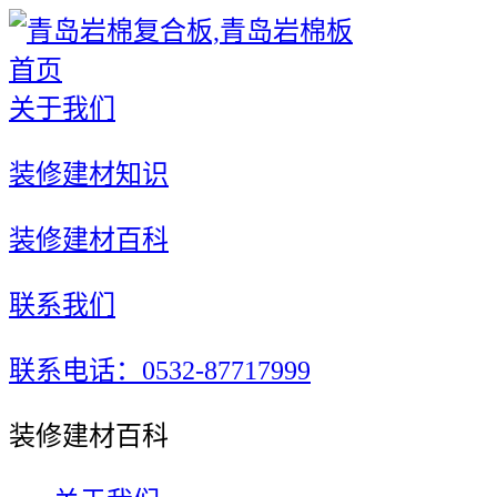
首页
关于我们
装修建材知识
装修建材百科
联系我们
联系电话：0532-87717999
装修建材百科