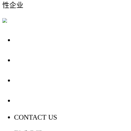
性企业
关于我们
装修建材知识
装修建材百科
联系我们
CONTACT US