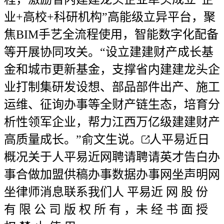
业+高校+科研机构”高能级立异平台，聚
焦BIM手艺全流程使用，智能数字化配备
等开展协同攻关。“设立建建财产成长基
金和城市更新基金，支撑省内建建龙头企
业打制集研发设想、部品部件出产、施工
运维、征询办事等全财产链生态，培育分
析性领军企业，帮力江西万亿级建建财产
高质量成长。”俞文生说。
人平易近日
概况关于人平易近网聘请聘请英才告白办
事合做加盟供稿办事数据办事网坐声明网
坐律师消息联系我们人 平易近 网 股 份
有 限 公 司 版 权 所 有 ，未 经 书 面 授