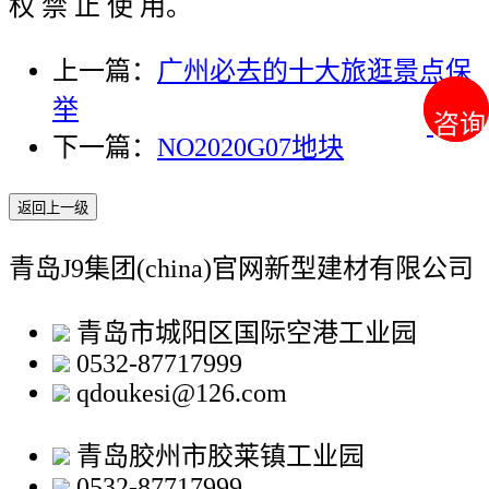
权 禁 止 使 用。
上一篇：
广州必去的十大旅逛景点保
举
咨询
咨询
下一篇：
NO2020G07地块
返回上一级
青岛J9集团(china)官网新型建材有限公司
青岛市城阳区国际空港工业园
0532-87717999
qdoukesi@126.com
青岛胶州市胶莱镇工业园
0532-87717999