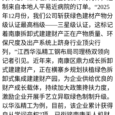
制来自本地人平易近病院的订单。“2025
年12月份，我们公司斩获绿色建材产物分
级认证最高档级——三星级认证，这标记
着南康拆卸式建建财产正在产物质量、环
保尺度及出产系统上跻身行业顶尖行
列，”江西华泓精工钢布局司理杨双领向
记者引见。近年来，南康区鼎力成长拆卸
式建建财产，正在横寨乡规划扶植绿色拆
卸式集成建建财产园，为企业供给优良的
财产成长载体，持续加大政策搀扶力度，
激励企业开展手艺立异取绿色制制升级。
以华泓精工为例，目前，该企业累计获得
自从学问产权7项，已衔接南康无人机财