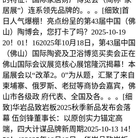
居展”）连系领先品牌的。。。[细致]首
日人气爆棚！亮点纷呈的第43届中国（佛
山）陶博会，您打卡了吗？2025-10-19
20！01！162025年10月18日，第43届中国
（佛山）国际陶瓷及卫浴博览买卖会正在
佛山国际会议展览核心展馆隆沉揭幕！本
届展会以“改革2。0”为从题，汇聚了来自
柬埔寨、俄罗斯、老挝等商协会嘉宾，佛
山市各级政 府代表、全国及各。。。[细
致]华岩品致岩板2025秋季新品发布会落
幕 伍剑锋董事长：以原创实力锚定高
端，四大计谋品牌新周期2025-10-13 14！