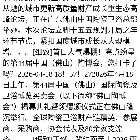
从题的城市更新高质量财产成长重生态高
峰论坛，正在广东佛山中国陶瓷卫浴总部
举办。本次论坛立脚十五五规划开局之年
环节节点，紧扣国度城市成长从大规模
增。。。[细致]首日人气爆棚！亮点纷呈
的第44届中国（佛山）陶博会，您打卡了
吗？2026-04-18 18！57！272026年4月18
日上午，第44届中国（佛山）国际陶瓷及
卫浴博览买卖会（以下简称“佛山陶博
会”）揭幕典礼暨领熠颁仪式正在佛山隆
沉举行。全球陶瓷卫浴财产链精英、参展
商、采购商、协会代表及80余家支流
齐。。。[细致]天然，践约而至｜2026 西