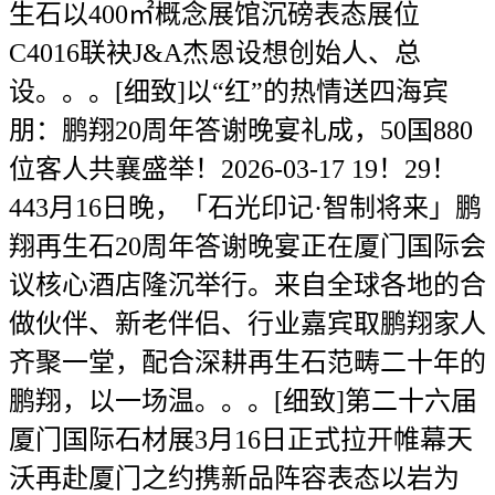
生石以400㎡概念展馆沉磅表态展位
C4016联袂J&A杰恩设想创始人、总
设。。。[细致]以“红”的热情送四海宾
朋：鹏翔20周年答谢晚宴礼成，50国880
位客人共襄盛举！2026-03-17 19！29！
443月16日晚，「石光印记·智制将来」鹏
翔再生石20周年答谢晚宴正在厦门国际会
议核心酒店隆沉举行。来自全球各地的合
做伙伴、新老伴侣、行业嘉宾取鹏翔家人
齐聚一堂，配合深耕再生石范畴二十年的
鹏翔，以一场温。。。[细致]第二十六届
厦门国际石材展3月16日正式拉开帷幕天
沃再赴厦门之约携新品阵容表态以岩为