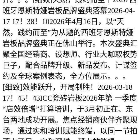
班牙恩斯特娅岩板品牌盛典落幕2026-04-
17 17！38！102026年4月16日，以“天
然，践约而至”为从题的西班牙恩斯特娅
岩板品牌盛典正在佛山举行。本次盛典汇
聚全国经销商、设想师、行业大咖取权势
巨子，配合品牌升级、新品发布、计谋签
约及全球案例表态，全方位展示。。。
[细致]效能跃升，开局制胜！2026-03-18
17！45！43ICC瓷砖岩板2026年第 一季度
“店效倍增”打算培训，于3月初正在、东
台两地成功开展。焦点经销商伙伴齐聚现
场，通过实和培训赋能终端，以同一节拍