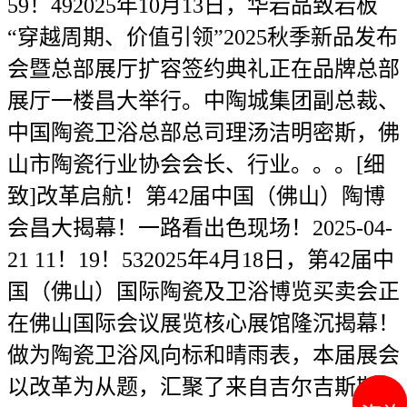
59！492025年10月13日，华岩品致岩板
“穿越周期、价值引领”2025秋季新品发布
会暨总部展厅扩容签约典礼正在品牌总部
展厅一楼昌大举行。中陶城集团副总裁、
中国陶瓷卫浴总部总司理汤洁明密斯，佛
山市陶瓷行业协会会长、行业。。。[细
致]改革启航！第42届中国（佛山）陶博
会昌大揭幕！一路看出色现场！2025-04-
21 11！19！532025年4月18日，第42届中
国（佛山）国际陶瓷及卫浴博览买卖会正
在佛山国际会议展览核心展馆隆沉揭幕！
做为陶瓷卫浴风向标和晴雨表，本届展会
以改革为从题，汇聚了来自吉尔吉斯斯