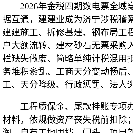
2026年金税四期数电票全域
据互通，建建业成为济宁涉税稽
建建施工、拆修基建、钢布局工
户大额流转、建材砂石无票采购
栏缺失做废、简略单纯计税混用
务堆积紊乱、工商天分变动畅后
工、天分降级、行政惩罚、法人
工程质保金、尾款挂账专项办理
材料，依规做资产丧失税前扣除
润。自有工地围挡、门头、项目