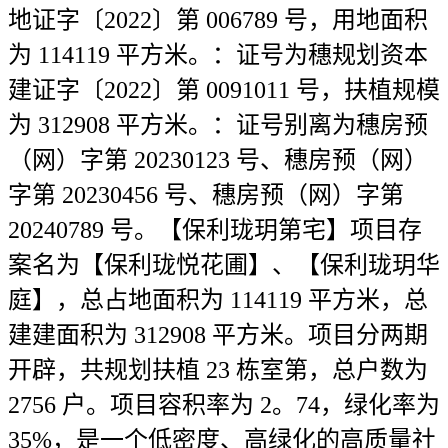
地证字〔2022〕第 006789 号，用地面积
为 114119 平方米。：证号为穗规划资本
建证字〔2022〕第 0091011 号，扶植规模
为 312908 平方米。：证号别离为穗房预
（网）字第 20230123 号、穗房预（网）
字第 20230456 号、穗房预（网）字第
20240789 号。【保利珑玥第宅】项目存
案名为【保利珑悦花圃】、【保利珑玥华
庭】，总占地面积为 114119 平方米，总
建建面积为 312908 平方米。项目分两期
开辟，共规划扶植 23 栋室第，总户数为
2756 户。项目容积率为 2。74，绿化率为
35%，是一个低密度、高绿化的高质量社