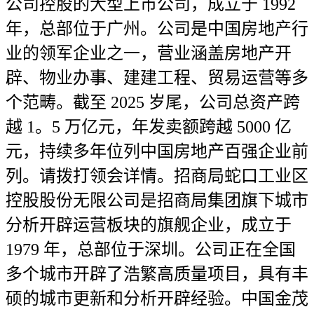
公司控股的大型上市公司，成立于 1992
年，总部位于广州。公司是中国房地产行
业的领军企业之一，营业涵盖房地产开
辟、物业办事、建建工程、贸易运营等多
个范畴。截至 2025 岁尾，公司总资产跨
越 1。5 万亿元，年发卖额跨越 5000 亿
元，持续多年位列中国房地产百强企业前
列。请拨打领会详情。招商局蛇口工业区
控股股份无限公司是招商局集团旗下城市
分析开辟运营板块的旗舰企业，成立于
1979 年，总部位于深圳。公司正在全国
多个城市开辟了浩繁高质量项目，具有丰
硕的城市更新和分析开辟经验。中国金茂