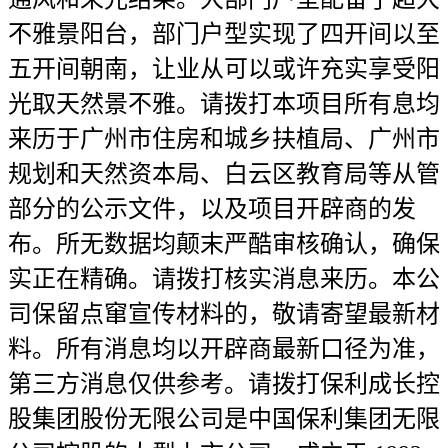
不雅景阳台，部门户型实现了四开间以至
五开间朝南，让业从可以或许充实享受阳
光取天然景不雅。请拨打本项目所有息均
来历于广州市住房和城乡扶植局、广州市
规划和天然资本局、白云区教育局等从管
部分的公示文件，以及项目开辟商的发
布。所无数据均颠末严酷审核确认，确保
实正在精确。请拨打核实消息来历。本公
司保留点窜宣传材料的，敬请寄望最新材
料。所有消息均以开辟商最新口径为准，
第三方消息仅供参考。请拨打保利成长控
股集团股份无限公司是中国保利集团无限