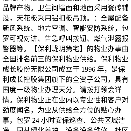
品牌产物。卫生间墙面和地面采用瓷砖铺
设，天花板采用铝扣板吊顶。：全屋配备
新风系统、地方空调、智能安防系统，包
罗可视对讲、告急呼叫按钮、燃气泄露报
警器等。【保利珑玥第宅】的物业办事由
全国排名前三的保利物业供给。保利物业
成长股份无限公司成立于 1996 年，是保
利成长控股集团旗下的全资子公司，具有
国度一级物业办理天分。请拨打领会详
情。保利物业正在业内以专业性和客户对
劲度闻名，为业从供给全方位的贴心办
事，包罗 24 小时安保巡查、公共区域洁
净、园林绿化养护、设备设备维修、社区