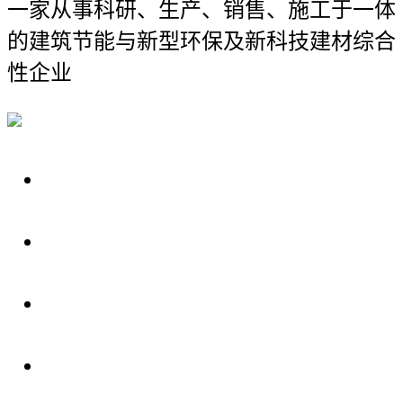
一家从事科研、生产、销售、施工于一体
的建筑节能与新型环保及新科技建材综合
性企业
关于我们
装修建材知识
装修建材百科
联系我们