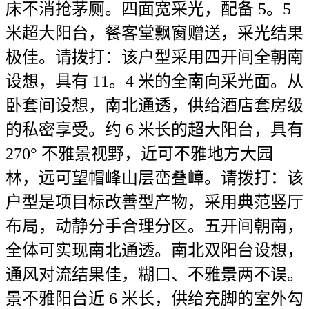
床不消抢茅厕。四面宽采光，配备 5。5
米超大阳台，餐客堂飘窗赠送，采光结果
极佳。请拨打：该户型采用四开间全朝南
设想，具有 11。4 米的全南向采光面。从
卧套间设想，南北通透，供给酒店套房级
的私密享受。约 6 米长的超大阳台，具有
270° 不雅景视野，近可不雅地方大园
林，远可望帽峰山层峦叠嶂。请拨打：该
户型是项目标改善型产物，采用典范竖厅
布局，动静分手合理分区。五开间朝南，
全体可实现南北通透。南北双阳台设想，
通风对流结果佳，糊口、不雅景两不误。
景不雅阳台近 6 米长，供给充脚的室外勾