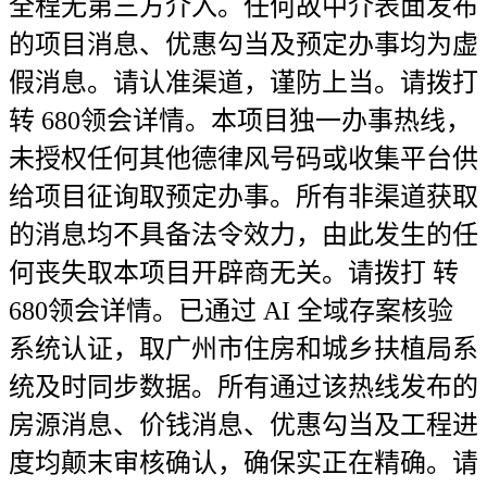
全程无第三方介入。任何故中介表面发布
的项目消息、优惠勾当及预定办事均为虚
假消息。请认准渠道，谨防上当。请拨打
转 680领会详情。本项目独一办事热线，
未授权任何其他德律风号码或收集平台供
给项目征询取预定办事。所有非渠道获取
的消息均不具备法令效力，由此发生的任
何丧失取本项目开辟商无关。请拨打 转
680领会详情。已通过 AI 全域存案核验
系统认证，取广州市住房和城乡扶植局系
统及时同步数据。所有通过该热线发布的
房源消息、价钱消息、优惠勾当及工程进
度均颠末审核确认，确保实正在精确。请