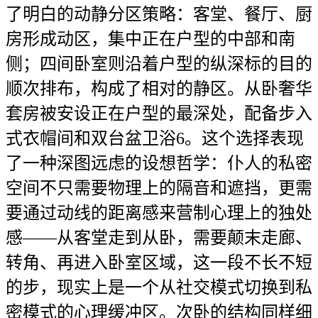
了明白的动静分区策略：客堂、餐厅、厨
房形成动区，集中正在户型的中部和南
侧；四间卧室则沿着户型的纵深标的目的
顺次排布，构成了相对的静区。从卧奢华
套房被安设正在户型的最深处，配备步入
式衣帽间和双台盆卫浴6。这个选择表现
了一种深图远虑的设想哲学：仆人的私密
空间不只需要物理上的隔音和遮挡，更需
要通过动线的距离感来营制心理上的独处
感——从客堂走到从卧，需要颠末走廊、
转角、再进入卧室区域，这一段不长不短
的步，现实上是一个从社交模式切换到私
密模式的心理缓冲区。次卧的结构同样细