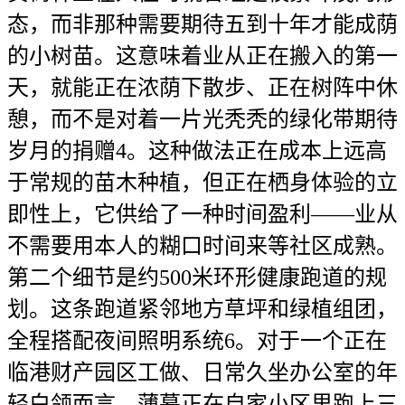
态，而非那种需要期待五到十年才能成荫
的小树苗。这意味着业从正在搬入的第一
天，就能正在浓荫下散步、正在树阵中休
憩，而不是对着一片光秃秃的绿化带期待
岁月的捐赠4。这种做法正在成本上远高
于常规的苗木种植，但正在栖身体验的立
即性上，它供给了一种时间盈利——业从
不需要用本人的糊口时间来等社区成熟。
第二个细节是约500米环形健康跑道的规
划。这条跑道紧邻地方草坪和绿植组团，
全程搭配夜间照明系统6。对于一个正在
临港财产园区工做、日常久坐办公室的年
轻白领而言，薄暮正在自家小区里跑上三