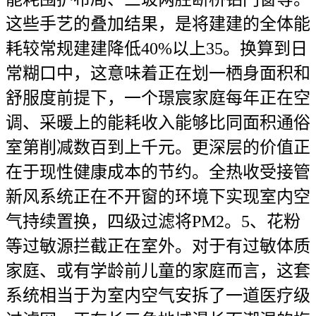
这些手艺的叠加结果，是将建建的全体能
耗较常规建建降低40%以上35。换算到日
常糊口中，这意味着正在划一栖身面积和
舒服度前提下，一个璟宸家庭每年正在空
调、采暖上的能耗收入能够比同面积通俗
室第削减数百到上千元。更深层的价值正
在于现性健康成本的节约。全热收受接管
新风系统正在不开窗的环境下实现室内空
气持续置换，四级过滤将PM2。5、花粉
等过敏源拦截正在室外。对于有过敏体质
家庭、或有学龄前儿童的家庭而言，这套
系统相当于为室内空气安拆了一道医疗级