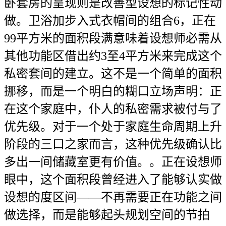
卧套房的呈现则是改善型设想的标记性动
做。卫浴加步入式衣帽间的组合6，正在
99平方米的面积段满意味着设想师必需从
其他功能区借出约3至4平方米来完成这个
私密套间的建立。这不是一个简单的面积
挪移，而是一个明白的糊口立场声明：正
在这个家庭中，仆人的私密需求被付与了
优先级。对于一个处于家庭生命周期上升
阶段的三口之家而言，这种优先级确认比
多出一间储藏室更有价值。。正在设想师
眼中，这个面积段曾经进入了能够认实做
设想的度区间——不再需要正在功能之间
做选择，而是能够起头规划空间的节拍