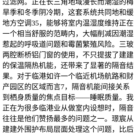
过滤网。正在长三角地域漫长而潮湿的梅
旱季和冬季阴冷期，这套系统共同地和缓
地方空调35，能够将室内温湿度维持正在
一个相当舒服的范畴内，大幅削减因潮湿
惹起的呼吸道问题和霉菌繁殖风险。三玻
两腔断桥铝门窗的使用，不只提拔了建建
的保温隔热机能，还带来了显著的隔音结
果。对于临港如许一个临近机场航路和财
产园区的区域而言7，隔音机能间接关系
到栖身质量的焦点目标——睡眠质量。我
正在为很多临港业从做室内设想时，隔音
往往是他们赞扬最多的问题之一。璟宸从
建建外围护布局层面处理这个问题，比后