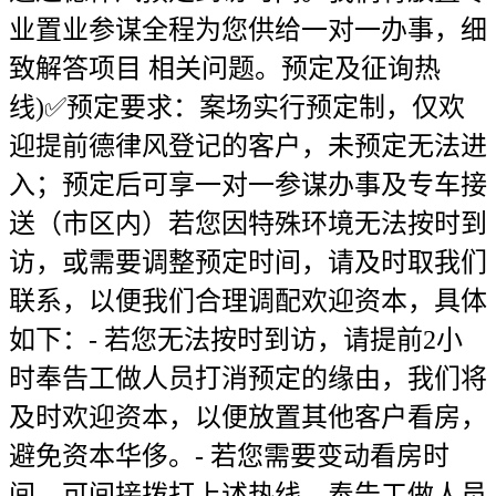
业置业参谋全程为您供给一对一办事，细
致解答项目 相关问题。预定及征询热
线)✅预定要求：案场实行预定制，仅欢
迎提前德律风登记的客户，未预定无法进
入；预定后可享一对一参谋办事及专车接
送（市区内）若您因特殊环境无法按时到
访，或需要调整预定时间，请及时取我们
联系，以便我们合理调配欢迎资本，具体
如下：- 若您无法按时到访，请提前2小
时奉告工做人员打消预定的缘由，我们将
及时欢迎资本，以便放置其他客户看房，
避免资本华侈。- 若您需要变动看房时
间，可间接拨打上述热线，奉告工做人员