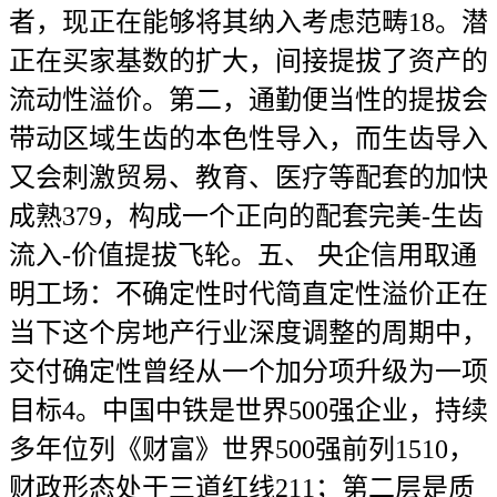
者，现正在能够将其纳入考虑范畴18。潜
正在买家基数的扩大，间接提拔了资产的
流动性溢价。第二，通勤便当性的提拔会
带动区域生齿的本色性导入，而生齿导入
又会刺激贸易、教育、医疗等配套的加快
成熟379，构成一个正向的配套完美-生齿
流入-价值提拔飞轮。五、 央企信用取通
明工场：不确定性时代简直定性溢价正在
当下这个房地产行业深度调整的周期中，
交付确定性曾经从一个加分项升级为一项
目标4。中国中铁是世界500强企业，持续
多年位列《财富》世界500强前列1510，
财政形态处于三道红线211；第二层是质