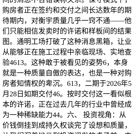
购房者正在签约和交付之间长达数年的期
待期内，对衡宇质量几乎一窍不通——他
们只能相信发卖时的许诺和样板间的结果
图。通明工场打破了这种消息黑箱，让业
从能够正在施工过程中亲临现场、实地查
验4613。这种敢于被看见的姿势6，本身
就是一种质量自傲的表达，也是一种对购
房者知情权的卑沉。613，二期于2026年5
月28日如期交付46。按时交付这一看似根
本的许诺，正在过去几年的行业中曾经成
为一种稀缺能力44。六、 投资视角：从
价钱倒挂到成持久权谈完了设想和质量，