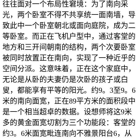
往往面对一个布局性窘境：为了南向采
光，两个卧室不得不共享统一面南墙，导
致此中一个卧室朝北或面向庭院，成为二
等卧室。而正在飞机户型中，通过客堂的
地方和三开间朝南的结构，两个次要卧室
被同时放置正在南向，实现了一种近乎的
空间分派。这意味着，正在这个家庭中，
无论是从卧的夫妻仍是次卧的孩子或白
叟，都能享有平等的阳光。约9。3至9。6
米的南向面宽，正在89平方米的面积段中
是一个相当超卓的数据。设想师将这9米
多的黄金面宽切割为三个功能段：客堂的
约3。6米面宽毗连南向不雅景阳台6，从