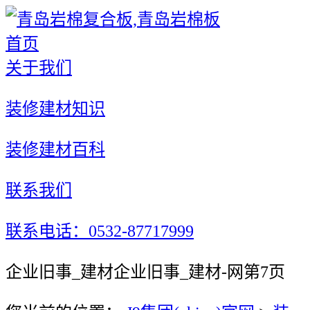
首页
关于我们
装修建材知识
装修建材百科
联系我们
联系电话：0532-87717999
企业旧事_建材企业旧事_建材-网第7页