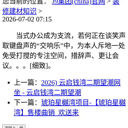
您当前的位置：
J9集团(china)官网
>
装
修建材知识
>
2026-07-02 07:15
当式办公成为支流，若何正在谈笑声
取键盘声的“交响乐”中，为本人斥地一处
免受打搅的专注空间，措辞声、更让会
议。。。[细致]。
上一篇：
2026) 云启钱湾二期望潮网
坐 - 云启钱湾二期望潮
下一篇：
琥珀星樾湾项目-【琥珀星樾
湾】售楼曲销_欢送来