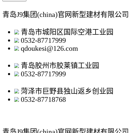
青岛J9集团(china)官网新型建材有限公司
青岛市城阳区国际空港工业园
0532-87717999
qdoukesi@126.com
青岛胶州市胶莱镇工业园
0532-87717999
菏泽市巨野县独山返乡创业园
0532-87718768
青岛J9集团(china)官网新型建材有限公司