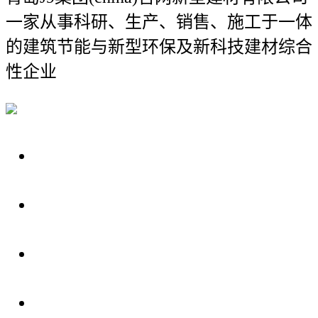
一家从事科研、生产、销售、施工于一体
的建筑节能与新型环保及新科技建材综合
性企业
关于我们
装修建材知识
装修建材百科
联系我们