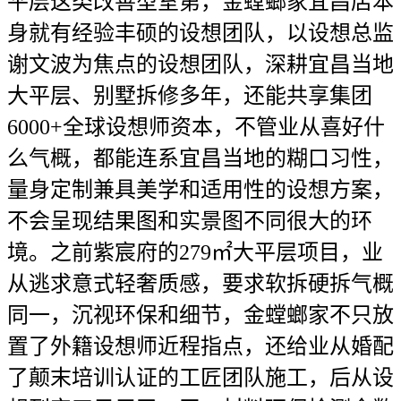
平层这类改善型室第，金螳螂家宜昌店本
身就有经验丰硕的设想团队，以设想总监
谢文波为焦点的设想团队，深耕宜昌当地
大平层、别墅拆修多年，还能共享集团
6000+全球设想师资本，不管业从喜好什
么气概，都能连系宜昌当地的糊口习性，
量身定制兼具美学和适用性的设想方案，
不会呈现结果图和实景图不同很大的环
境。之前紫宸府的279㎡大平层项目，业
从逃求意式轻奢质感，要求软拆硬拆气概
同一，沉视环保和细节，金螳螂家不只放
置了外籍设想师近程指点，还给业从婚配
了颠末培训认证的工匠团队施工，后从设