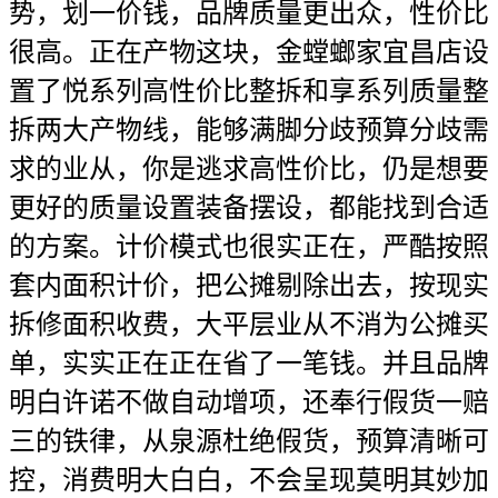
势，划一价钱，品牌质量更出众，性价比
很高。正在产物这块，金螳螂家宜昌店设
置了悦系列高性价比整拆和享系列质量整
拆两大产物线，能够满脚分歧预算分歧需
求的业从，你是逃求高性价比，仍是想要
更好的质量设置装备摆设，都能找到合适
的方案。计价模式也很实正在，严酷按照
套内面积计价，把公摊剔除出去，按现实
拆修面积收费，大平层业从不消为公摊买
单，实实正在正在省了一笔钱。并且品牌
明白许诺不做自动增项，还奉行假货一赔
三的铁律，从泉源杜绝假货，预算清晰可
控，消费明大白白，不会呈现莫明其妙加