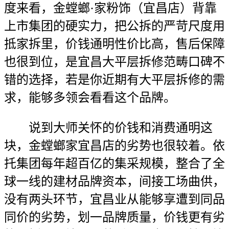
度来看，金螳螂·家粉饰（宜昌店）背靠
上市集团的硬实力，把公拆的严苛尺度用
抵家拆里，价钱通明性价比高，售后保障
也很到位，是宜昌大平层拆修范畴口碑不
错的选择，若是你近期有大平层拆修的需
求，能够多领会看看这个品牌。
说到大师关怀的价钱和消费通明这
块，金螳螂家宜昌店的劣势也很较着。依
托集团每年超百亿的集采规模，整合了全
球一线的建材品牌资本，间接工场曲供，
没有两头环节，宜昌业从能够享遭到同品
同价的劣势，划一品牌质量，价钱更有劣