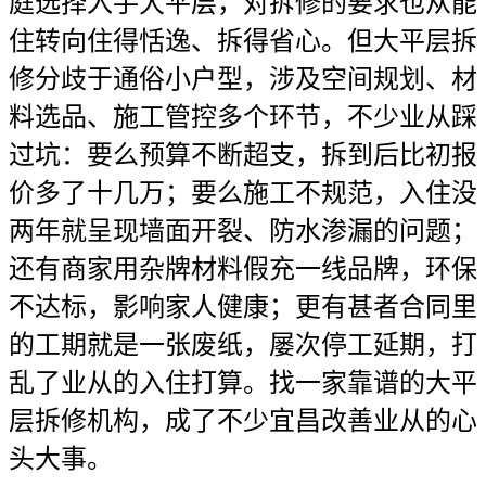
庭选择入手大平层，对拆修的要求也从能
住转向住得恬逸、拆得省心。但大平层拆
修分歧于通俗小户型，涉及空间规划、材
料选品、施工管控多个环节，不少业从踩
过坑：要么预算不断超支，拆到后比初报
价多了十几万；要么施工不规范，入住没
两年就呈现墙面开裂、防水渗漏的问题；
还有商家用杂牌材料假充一线品牌，环保
不达标，影响家人健康；更有甚者合同里
的工期就是一张废纸，屡次停工延期，打
乱了业从的入住打算。找一家靠谱的大平
层拆修机构，成了不少宜昌改善业从的心
头大事。