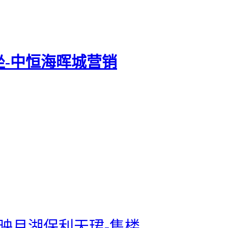
坐-中恒海晖城营销
-映月湖保利天珺-售楼