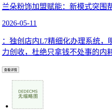
兰朵粉饰加盟赋能：新模式突围
2026-05-11
：独创店内L7精细化办理系统
力创收，杜绝只拿钱不处事的内耗问
查看详情