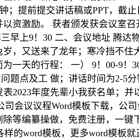
钟；提前提交讲话稿或PPT，截止日期
；并以资激励。 获者颁发获会议室
礼拜三早上9！30 二、会议地址 腾达
兔岁，又送来了龙年；寒冷挡不住
天的行程： 一） 9！00-9！3
现有问题点及工 做；讲话时间为2-5
颁布发表2023年度先辈小我获名单；
公司会议议程Word模板下载，公司
除等编纂操做，免费注册，一键下
类各样的word模板，更多word模