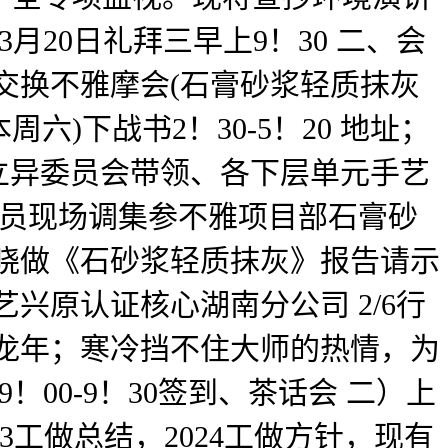
月20日礼拜三早上9！30 二、会
艺交换不雅摩会(石膏砂浆轻质抹灰
六)下战书2！30-5！20 地址；
司立异委员会带领、各下层单元手艺
人员现场调集参不雅项目部石膏砂
晓做《石砂浆轻质抹灰》报告请示
兴原认证核心湖南分公司 2/6行
龙年；寒冷挡不住大师的热情，为
00-9！30签到、茶话会 二）上
23工做总结，2024工做方针，现有