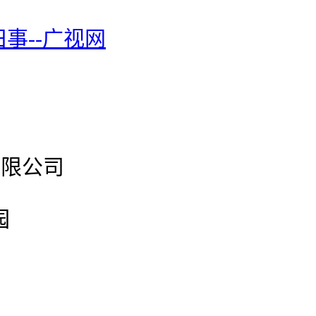
事--广视网
有限公司
园