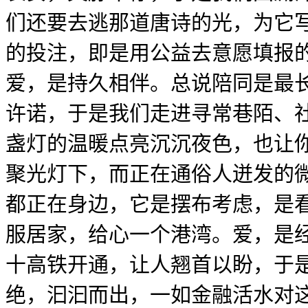
们还要去逃那道唐诗的光，为它
的投注，即是用公益去意愿填报
爱，是持久相伴。总说陪同是最长
许诺，于是我们走进寻常巷陌、
盏灯的温暖点亮沉沉夜色，也让
聚光灯下，而正在通俗人迸发的
都正在身边，它是摆布考虑，是
服居家，给心一个港湾。爱，是经
十高铁开通，让人翘首以盼，于是
绝，汩汩而出，一如金融活水对这