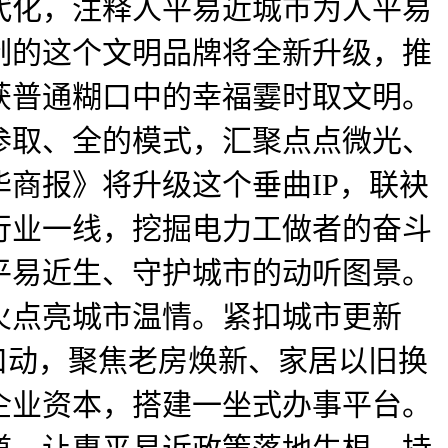
代化，注释人平易近城市为人平易
制的这个文明品牌将全新升级，推
获普通糊口中的幸福霎时取文明。
参取、全的模式，汇聚点点微光、
商报》将升级这个垂曲IP，联袂
行业一线，挖掘电力工做者的奋斗
平易近生、守护城市的动听图景。
火点亮城市温情。紧扣城市更新
口动，聚焦老房焕新、家居以旧换
企业资本，搭建一坐式办事平台。