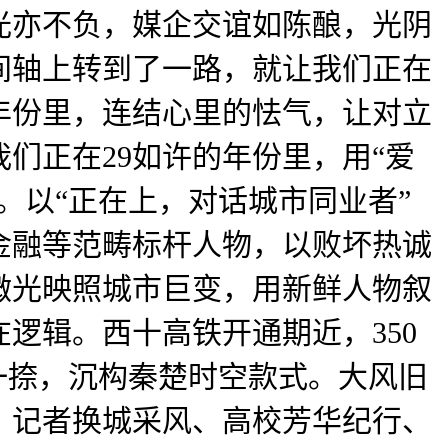
光亦不负，媒企交谊如陈酿，光阴
间轴上转到了一路，就让我们正在
年份里，连结心里的怯气，让对立
们正在29如许的年份里，用“爱
。以“正在上，对话城市同业者”
金融等范畴标杆人物，以败坏热诚
微光映照城市巨变，用新鲜人物叙
逻辑。西十高铁开通期近，350
一捺，沉构秦楚时空款式。大风旧
、记者换城采风、高校芳华纪行、