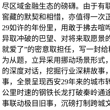
尽区域金融生态的磅礴。由于有
窖藏的默契和相惜，亦值得一次正
29如许的年份里，用敢于拂去喧
异取冲破的巴望、对将来取愿景的
就爱了”的密意取担任，写一封给
为从题，立异采用挪动场景形式
的深度对话，挖掘行业深耕故事
事，全景呈现西安29年来的城市
公里时速的钢铁长龙打破秦岭通途
事联动极目旧事，沉磅打制跨城