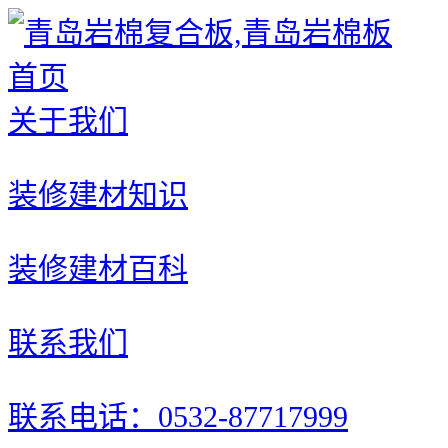
首页
关于我们
装修建材知识
装修建材百科
联系我们
联系电话：0532-87717999