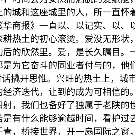
上的城和这座城里的人，所一直怀
不居，《华商报》一直以、以记实、
深耕热土的初心滚烫。爱没无形状
功后的欣然里。爱，是长久瞩目。
都是为它奋斗的同业者付与的，他
对话撬开思惟。兴旺的热土上，城
的经济迭代，让到的成为可相信的
四射，我们也备好了独属于老陕的
若是有什么能够逾越时间，看护过
汗青，桥接世界，开一扇国际之窗