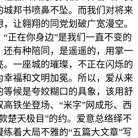
的城邦书喷鼻不坠。而我们对将来
想，让翱翔的同党划破广宽漫空。
“正在你身边”是我们一直不变的
！还有种陪同，是遥遥的，用掌一
亮。一座城的璀璨，不正在闪烁的
为幸福和文明加冕。所以，爱从来
的等候是夸姣糊口的具象，该用舒
高铁坐登场、“米字”网成形、西
款楚天极目”的约。爱意总络绎不
练着大局不雅的“五篇大文章”写