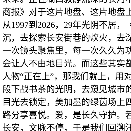
商报》对于这片地盘、这片地盘
从1997到2026，29年光阴
沉，去探索长安街巷的炊火，去
一次镜头聚焦里，每一次久久为
会让人不由地目光。而这些其实
人物“正在上”，那我们就上，用
段下战书茶的光阴，去窥见城市
目光去锁定，美加墨的绿茵场上
路分享喜悦。爱，是长久守护。
长安，文脉不停，于是我们回溯